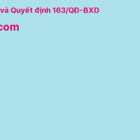
P và Quyết định 163/QĐ-BXD
com