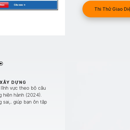
Thi Thử Giao Di
 XÂY DỰNG
 lĩnh vực theo bộ câu
g hiện hành (2024).
 sai,.. giúp bạn ôn tập