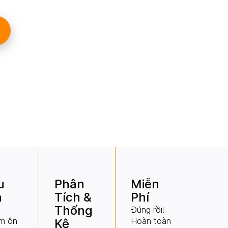
u
Phân
Miễn
ả
Tích &
Phí
Thống
Đúng rồi!
m ôn
Hoàn toàn
Kê