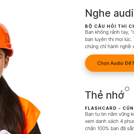
Nghe aud
BỘ CÂU HỎI THI 
Bạn không rảnh tay, “c
bạn luyện thi mọi lúc.
chứng chỉ hành nghề x
Chọn Audio Để 
Thẻ nhớ
FLASHCARD - CỦN
Bạn tự tin nắm vững k
xem danh sách 4 phươ
chắn 100% bạn đã sẵn