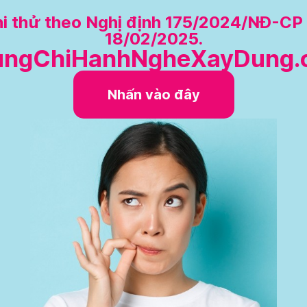
hi thử theo Nghị định 175/2024/NĐ-C
18/02/2025.
ungChiHanhNgheXayDung.
Nhấn vào đây