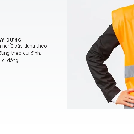
ÂY DỰNG
nh nghề xây dựng theo
đúng theo qui định.
 di dộng.