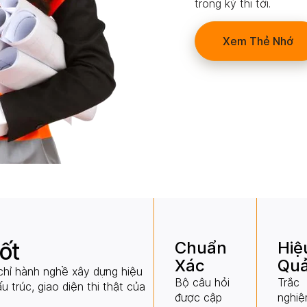
trong kỳ thi tới.
Xem Thẻ Nhớ
tốt
Chuẩn
Hiệ
Xác
Qu
chỉ hành nghề xây dựng hiệu
Bộ câu hỏi
Trắc
u trúc, giao diện thi thật của
được cập
nghiệ