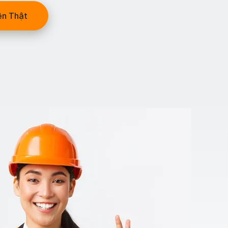
ện Thật