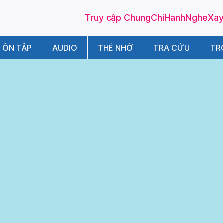
Truy cập ChungChiHanhNgheXayD
ÔN TẬP
AUDIO
THẺ NHỚ
TRA CỨU
TR