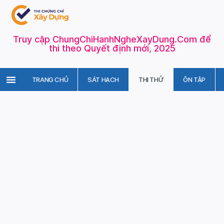
Truy cập ChungChiHanhNgheXayDung.Com để
thi theo Quyết định mới, 2025
TRANG CHỦ
SÁT HẠCH
THI THỬ
ÔN TẬP