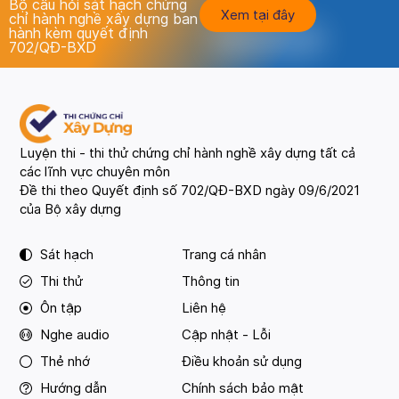
Bộ câu hỏi sát hạch chứng
Xem tại đây
chỉ hành nghề xây dựng ban
hành kèm quyết định
702/QĐ-BXD
Luyện thi - thi thử chứng chỉ hành nghề xây dựng tất cả
các lĩnh vực chuyên môn
Đề thi theo Quyết định số 702/QĐ-BXD ngày 09/6/2021
của Bộ xây dựng
Sát hạch
Trang cá nhân
Thi thử
Thông tin
Ôn tập
Liên hệ
Nghe audio
Cập nhật - Lỗi
Thẻ nhớ
Điều khoản sử dụng
Hướng dẫn
Chính sách bảo mật