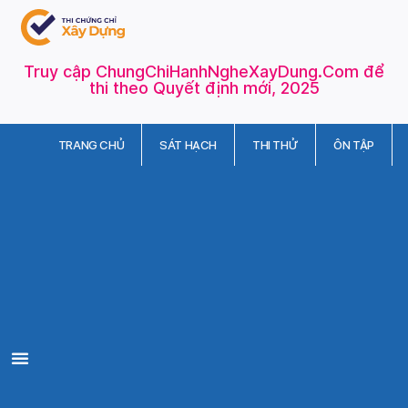
Truy cập ChungChiHanhNgheXayDung.Com để
thi theo Quyết định mới, 2025
TRANG CHỦ
SÁT HẠCH
THI THỬ
ÔN TẬP