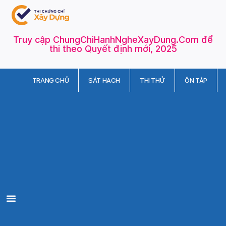
Truy cập ChungChiHanhNgheXayDung.Com để
thi theo Quyết định mới, 2025
TRANG CHỦ
SÁT HẠCH
THI THỬ
ÔN TẬP