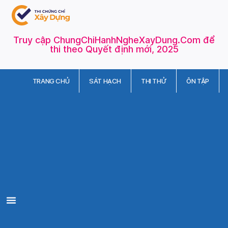
Truy cập ChungChiHanhNgheXayDung.Com để
thi theo Quyết định mới, 2025
TRANG CHỦ
SÁT HẠCH
THI THỬ
ÔN TẬP