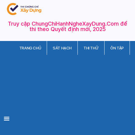
Truy cập ChungChiHanhNgheXayDung.Com để
thi theo Quyết định mới, 2025
TRANG CHỦ
SÁT HẠCH
THI THỬ
ÔN TẬP