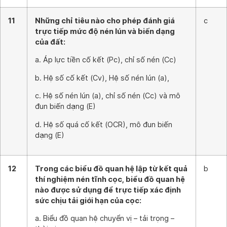
11
Những chỉ tiêu nào cho phép đánh giá
c
trực tiếp mức độ nén lún và biến dạng
của đất:
a. Áp lực tiền cố kết (Pc), chỉ số nén (Cc)
b. Hệ số cố kết (Cv), Hệ số nén lún (a),
c. Hệ số nén lún (a), chỉ số nén (Cc) và mô
đun biến dạng (E)
d. Hệ số quá cố kết (OCR), mô đun biến
dạng (E)
12
Trong các biểu đồ quan hệ lập từ kết quả
b
thí nghiệm nén tĩnh cọc, biểu đồ quan hệ
nào được sử dụng để trực tiếp xác định
sức chịu tải giới hạn của cọc:
a. Biểu đồ quan hệ chuyển vị – tải trọng –