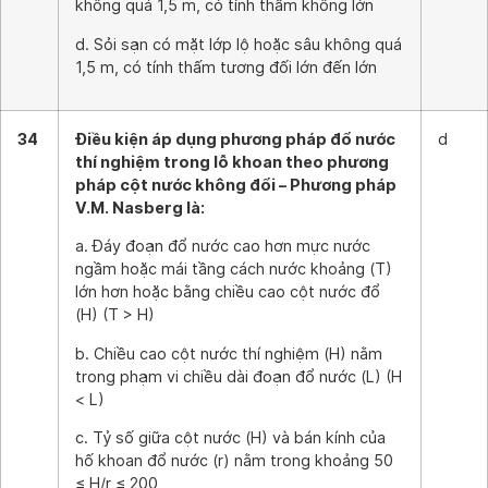
không quá 1,5 m, có tính thấm không lớn
d. Sỏi sạn có mặt lớp lộ hoặc sâu không quá
1,5 m, có tính thấm tương đối lớn đến lớn
34
Điều kiện áp dụng phương pháp đổ nước
d
thí nghiệm trong lỗ khoan theo phương
pháp cột nước không đổi – Phương pháp
V.M. Nasberg là:
a. Đáy đoạn đổ nước cao hơn mực nước
ngầm hoặc mái tầng cách nước khoảng (T)
lớn hơn hoặc bằng chiều cao cột nước đổ
(H) (T > H)
b. Chiều cao cột nước thí nghiệm (H) nằm
trong phạm vi chiều dài đoạn đổ nước (L) (H
< L)
c. Tỷ số giữa cột nước (H) và bán kính của
hố khoan đổ nước (r) nằm trong khoảng 50
≤ H/r ≤ 200