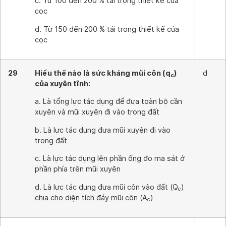
c. Từ 100 đến 200 % tải trọng thiết kế của
cọc
d. Từ 150 đến 200 % tải trọng thiết kế của
cọc
29
Hiểu thế nào là sức kháng mũi côn (q
)
d
c
của xuyên tĩnh:
a. Là tổng lực tác dụng để đưa toàn bộ cần
xuyên và mũi xuyên đi vào trong đất
b. Là lực tác dụng đưa mũi xuyên đi vào
trong đất
c. Là lực tác dụng lên phần ống đo ma sát ở
phần phía trên mũi xuyên
d. Là lực tác dụng đưa mũi côn vào đất (Q
)
c
chia cho diện tích đáy mũi côn (A
)
c