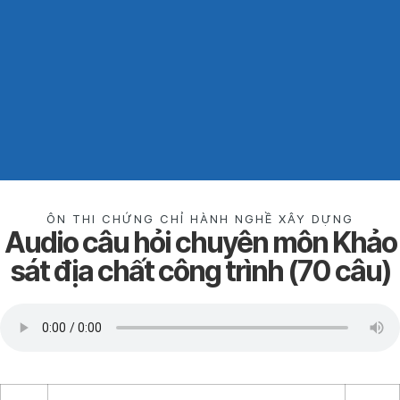
ÔN THI CHỨNG CHỈ HÀNH NGHỀ XÂY DỰNG
Audio câu hỏi chuyên môn Khảo
sát địa chất công trình (70 câu)