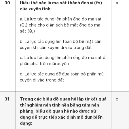
30
Hiểu thế nào là ma sát thành đơn vị (fs)
a
của xuyên tĩnh:
a. Là lực tác dụng lên phần ống đo ma sát
(Q
) chia cho diện tích bề mặt ống đo ma
s
sát (Q
)
s
b. Là lực tác dụng lên toàn bộ bề mặt cần
xuyên khi cần xuyên đi vào trong đất
c. Là lực tác dụng lên phần ống đo ma sát ở
phần phía trên mũi xuyên
d. Là lực tác dụng để đưa toàn bộ phần mũi
xuyên đi vào trong đất
31
Trong các biểu đồ quan hệ lập từ kết quả
c
thí nghiệm nén tĩnh nền bằng tấm nén
phẳng, biểu đồ quan hệ nào được sử
dụng để trực tiếp xác định mô đun biến
dạng: