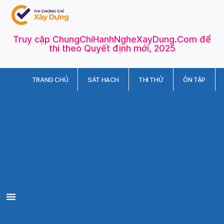
Truy cập ChungChiHanhNgheXayDung.Com để
thi theo Quyết định mới, 2025
TRANG CHỦ
SÁT HẠCH
THI THỬ
ÔN TẬP