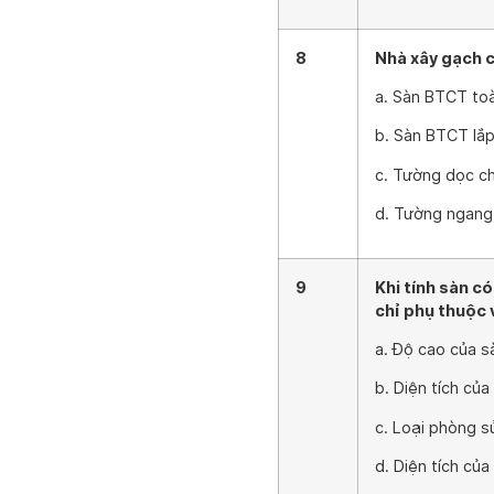
8
Nhà xây gạch có
a. Sàn BTCT toà
b. Sàn BTCT lắ
c. Tường dọc ch
d. Tường ngang 
9
Khi tính sàn có
chỉ phụ thuộc 
a. Độ cao của s
b. Diện tích của
c. Loại phòng s
d. Diện tích củ