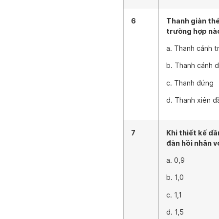
6
Thanh giàn thé
trường hợp nà
a. Thanh cánh t
b. Thanh cánh d
c. Thanh đứng
d. Thanh xiên đ
7
Khi thiết kế d
đàn hồi nhân vớ
a. 0,9
b. 1,0
c. 1,1
d. 1,5