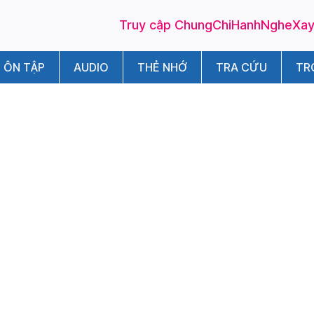
Truy cập ChungChiHanhNgheXayD
ÔN TẬP
AUDIO
THẺ NHỚ
TRA CỨU
TR