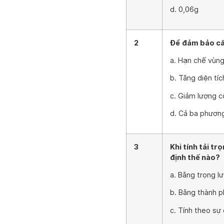
d. 0,06g
2
Để đảm bảo cấu
a. Hạn chế vùng
b. Tăng diện tí
c. Giảm lượng c
d. Cả ba phươn
3
Khi tính tải t
định thế nào?
a. Bằng trọng l
b. Bằng thành p
c. Tính theo sự