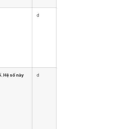
d
ố. Hệ số này
d