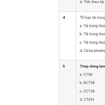
d. Tính theo hệ
4
Tổ hợp tải trọn
a. Tải trọng th
b. Tải trọng th
c. Tải trọng th
d. Cả ba phươn
5
Thép dùng làm 
a. CT38
b. BCT38
c. CCT38
d. CT42s