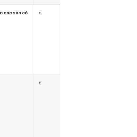
ên các sàn có
d
d