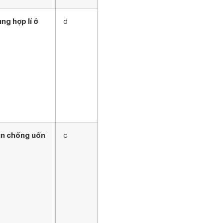
ng hợp lí ở
d
un chống uốn
c