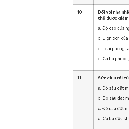
10
Đối với nhà nhi
thể được giảm 
a. Độ cao của n
b. Diện tích của
c. Loại phòng s
d. Cả ba phươn
11
Sức chịu tải c
a. Độ sâu đặt m
b. Độ sâu đặt m
c. Độ sâu đặt m
d. Cả ba đều k