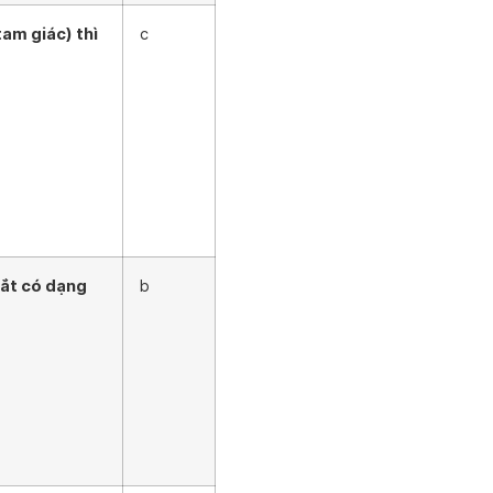
tam giác) thì
c
cắt có dạng
b