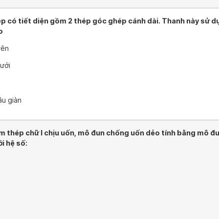
p có tiết diện gồm 2 thép góc ghép cánh dài. Thanh này sử dụ
o
rên
ưới
ầu giàn
ầm thép chữ I chịu uốn, mô đun chống uốn dẻo tính bằng mô đ
i hệ số: