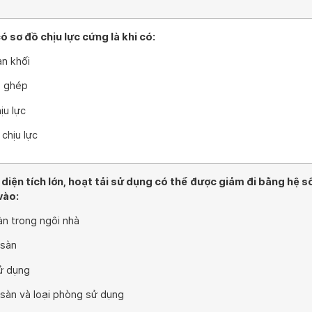
 sơ đồ chịu lực cứng là khi có:
n khối
p ghép
ịu lực
chịu lực
 diện tích lớn, hoạt tải sử dụng có thể được giảm đi bằng hệ s
vào:
àn trong ngôi nhà
 sàn
ử dụng
a sàn và loại phòng sử dụng