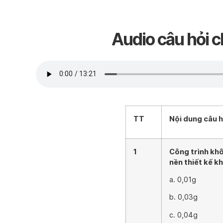
Audio câu hỏi c
TT
Nội dung câu h
1
Công trình khô
nền thiết kế k
a. 0,01g
b. 0,03g
c. 0,04g