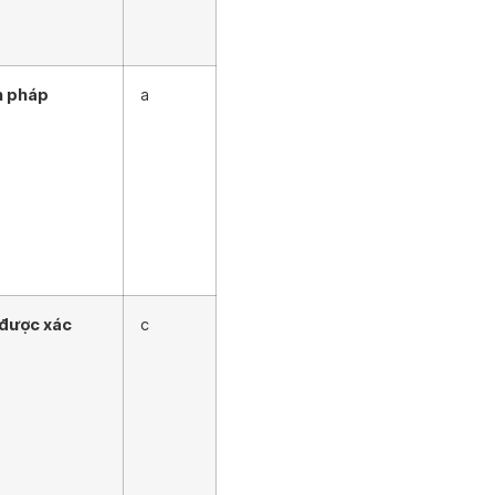
n pháp
a
 được xác
c