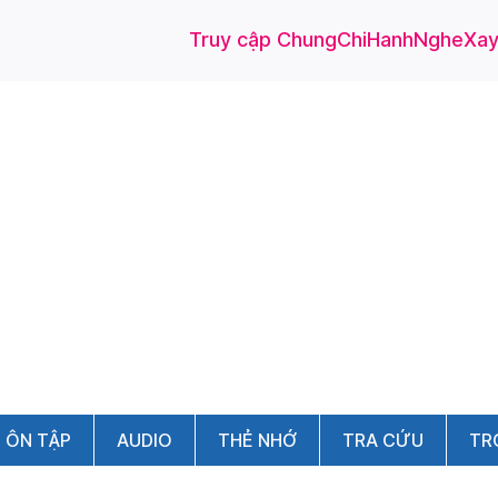
Truy cập ChungChiHanhNgheXayD
ÔN TẬP
AUDIO
THẺ NHỚ
TRA CỨU
TR