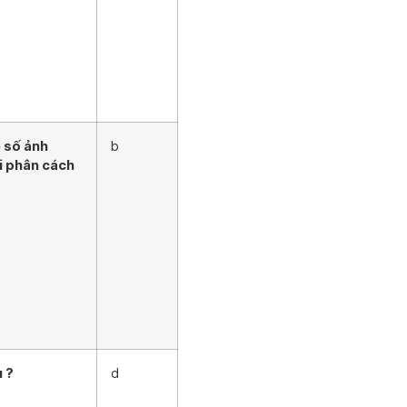
 số ảnh
b
i phân cách
 ?
d