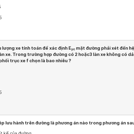
5
5
u lượng xe tính toán để xác định E
mặt đường phải xét đến hệ
yc
àn xe. Trong trường hợp đường có 2 hoặc3 làn xe không có dả
phối trục xe f chọn là bao nhiêu ?
5
p lưu hành trên đường là phương án nào trong phương án sau
iết kế của đường