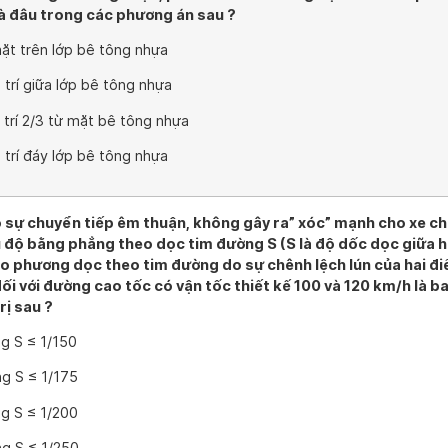
 là đâu trong các phương án sau ?
mặt trên lớp bê tông nhựa
ị trí giữa lớp bê tông nhựa
vị trí 2/3 từ mặt bê tông nhựa
vị trí đáy lớp bê tông nhựa
sự chuyển tiếp êm thuận, không gây ra” xóc” mạnh cho xe c
ì độ bằng phẳng theo dọc tim đường S (S là độ dốc dọc giữa h
 phương dọc theo tim đường do sự chênh lệch lún của hai đi
ối với đường cao tốc có vận tốc thiết kế 100 và 120 km/h là b
rị sau ?
g S ≤ 1/150
g S ≤ 1/175
g S ≤ 1/200
g S ≤ 1/250