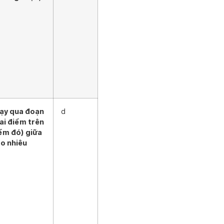
hạy qua đoạn
d
ai điểm trên
ểm đó) giữa
ao nhiêu