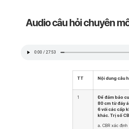
Audio câu hỏi chuyên mô
TT
Nội dung câu h
1
Để đảm bảo cư
80 cm từ đáy á
6 với các cấp k
khác. Trị số C
a. CBR xác định