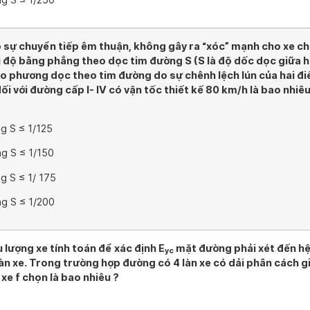
sự chuyển tiếp êm thuận, không gây ra “xóc” mạnh cho xe c
ì độ bằng phẳng theo dọc tim đường S (S là độ dốc dọc giữa h
 phương dọc theo tim đường do sự chênh lệch lún của hai đi
ối với đường cấp I- IV có vận tốc thiết kế 80 km/h là bao nhiê
g S ≤ 1/125
g S ≤ 1/150
g S ≤ 1/ 175
g S ≤ 1/200
u lượng xe tính toán để xác định E
mặt đường phải xét đến hệ
yc
àn xe. Trong trường hợp đường có 4 làn xe có dải phân cách gi
xe f chọn là bao nhiêu ?