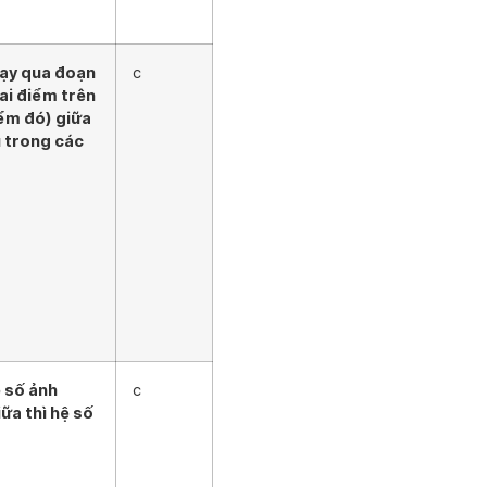
hạy qua đoạn
c
ai điểm trên
ểm đó) giữa
u trong các
 số ảnh
c
ữa thì hệ số