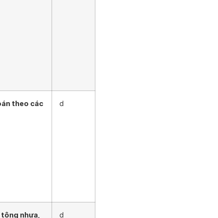
oán theo các
d
 tông nhựa,
d