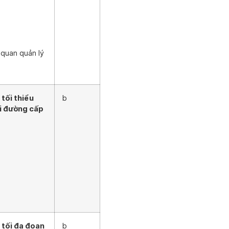
 quan quản lý
 tối thiểu
b
ới đường cấp
 tối đa đoan
b