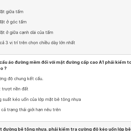
đặt giữa tấm
 đặt ở góc tấm
đặt ở giữa cạnh dài của tấm
 cả 3 vị trí trên chọn chiều dày lớn nhất
cấu áo đường mềm đối với mặt đường cấp cao A1 phải kiểm t
ào ?
ờng độ chung kết cấu.
t trượt nền đất
g suất kéo uốn của lớp mặt bê tông nhựa
 cả trạng thái giới hạn nêu trên
ặt đường bê tông nhựa, phải kiểm tra cường độ kéo uốn lớp bê