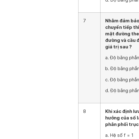
7
Nhằm đảm bảo 
chuyển tiếp th
mặt đường theo
đường và cầu đ
giá trị sau ?
a. Độ bằng phẳn
b. Độ bằng phẳn
c. Độ bằng phẳn
d. Độ bằng phẳn
8
Khi xác định lư
hưởng của số l
phân phối trục 
a. Hệ số f = 1