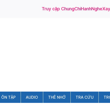
Truy cập ChungChiHanhNgheXayD
ÔN TẬP
AUDIO
THẺ NHỚ
TRA CỨU
TR