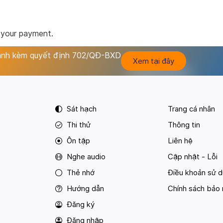
 your payment.
hành kèm quyết định 702/QĐ-BXD
Xem tại đây
Sát hạch
Trang cá nhân
Thi thử
Thông tin
Ôn tập
Liên hệ
Nghe audio
Cập nhật - Lỗi
Thẻ nhớ
Điều khoản sử 
Hướng dẫn
Chính sách bảo
Đăng ký
Đăng nhập