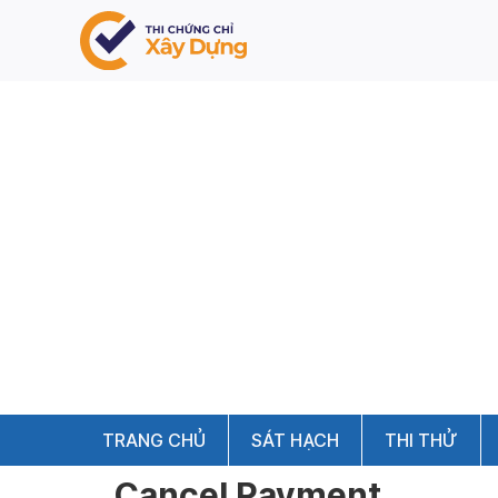
TRANG CHỦ
SÁT HẠCH
THI THỬ
Cancel Payment