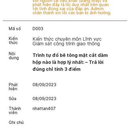
với nguồn tài liệu khác (bằng máy) và
phát hiện đây là lỗi duy nhất liên quan
tới tính đúng sai của đáp án. Admin
chân thành xin lỗi các bạn bị ảnh hưởng.
Mã số
D003
Kiến
Kiến thức chuyên môn Lĩnh vực
thức
Giám sát công trình giao thông
Nội
Trình tự đổ bê tông mặt cắt dầm
dung
hộp nào là hợp lý nhất: – Trả lời
đúng chỉ tính 3 điểm
Phát
08/09/2023
hiện
Sửa
08/09/2023
Thành
nhattan407
viên
Ghi chú