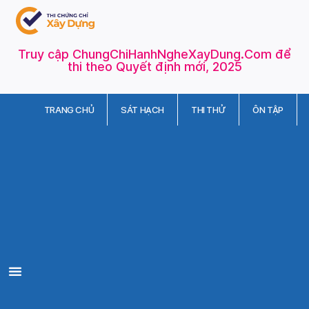
Truy cập ChungChiHanhNgheXayDung.Com để
thi theo Quyết định mới, 2025
TRANG CHỦ
SÁT HẠCH
THI THỬ
ÔN TẬP