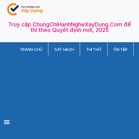
Truy cập ChungChiHanhNgheXayDung.Com để
thi theo Quyết định mới, 2025
TRANG CHỦ
SÁT HẠCH
THI THỬ
ÔN TẬP