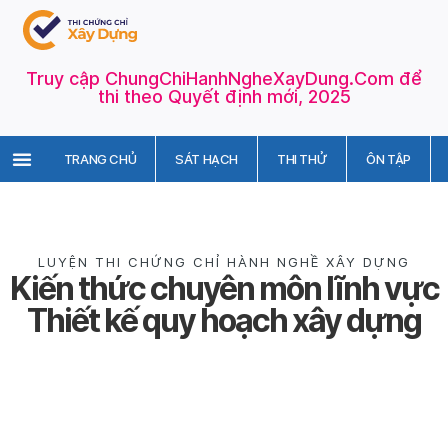
Truy cập ChungChiHanhNgheXayDung.Com để
thi theo Quyết định mới, 2025
TRANG CHỦ
SÁT HẠCH
THI THỬ
ÔN TẬP
LUYỆN THI CHỨNG CHỈ HÀNH NGHỀ XÂY DỰNG
Kiến thức chuyên môn lĩnh vực
Thiết kế quy hoạch xây dựng