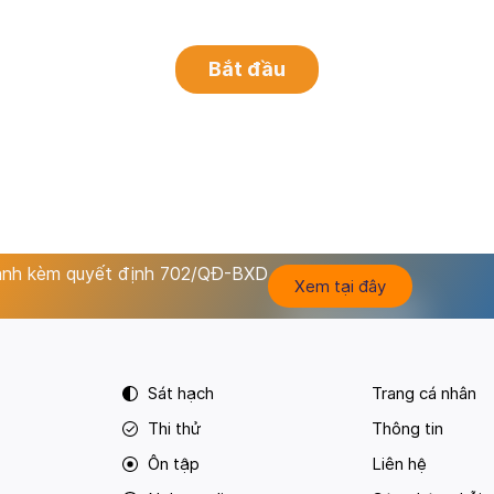
hành kèm quyết định 702/QĐ-BXD
Xem tại đây
Sát hạch
Trang cá nhân
Thi thử
Thông tin
Ôn tập
Liên hệ