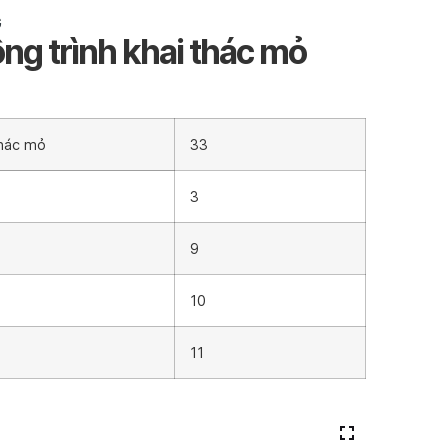
G
ng trình khai thác mỏ
thác mỏ
33
3
9
10
11