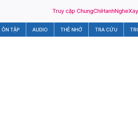
Truy cập ChungChiHanhNgheXayD
ÔN TẬP
AUDIO
THẺ NHỚ
TRA CỨU
TR