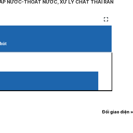
CẤP NƯỚC-THOÁT NƯỚC, XỬ LÝ CHẤT THẢI RẮN
phút
Đổi giao diện »