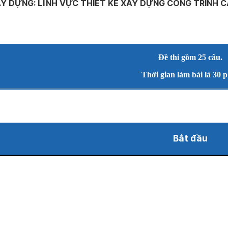
Y DỰNG: LĨNH VỰC THIẾT KẾ XÂY DỰNG CÔNG TRÌNH 
Đề thi gồm 25 câu.
Thời gian làm bài là 30 