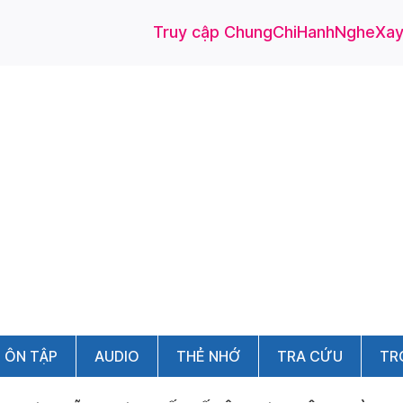
Truy cập ChungChiHanhNgheXayD
ÔN TẬP
AUDIO
THẺ NHỚ
TRA CỨU
TR