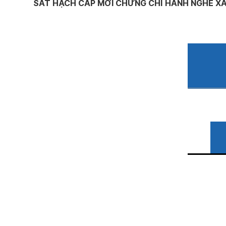
SÁT HẠCH CẤP MỚI CHỨNG CHỈ HÀNH NGHỀ XÂ