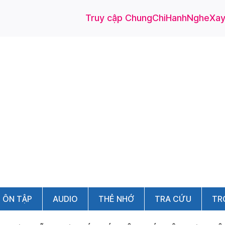
Truy cập ChungChiHanhNgheXayD
ÔN TẬP
AUDIO
THẺ NHỚ
TRA CỨU
TR