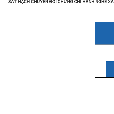
SÁT HẠCH CHUYỂN ĐỔI CHỨNG CHỈ HÀNH NGHỀ XÂ