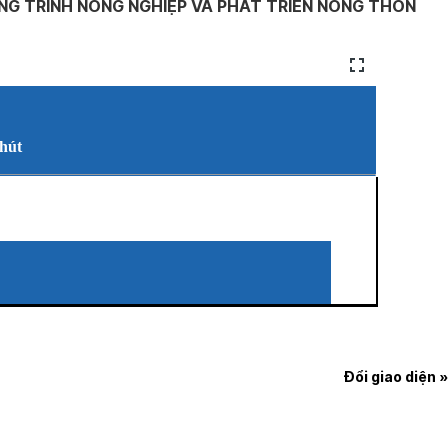
G TRÌNH NÔNG NGHIỆP VÀ PHÁT TRIỂN NÔNG THÔN
phút
Đổi giao diện »