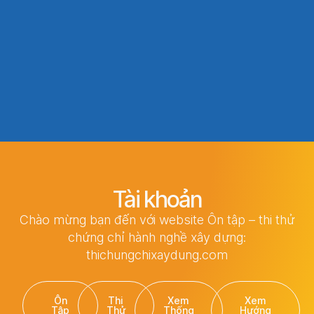
Tài khoản
Chào mừng bạn đến với website Ôn tập – thi thử
chứng chỉ hành nghề xây dựng:
thichungchixaydung.com
Ôn
Thi
Xem
Xem
Tập
Thử
Thống
Hướng