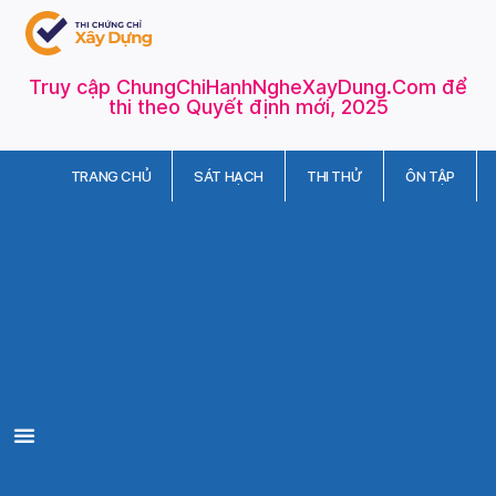
Truy cập ChungChiHanhNgheXayDung.Com để
thi theo Quyết định mới, 2025
TRANG CHỦ
SÁT HẠCH
THI THỬ
ÔN TẬP