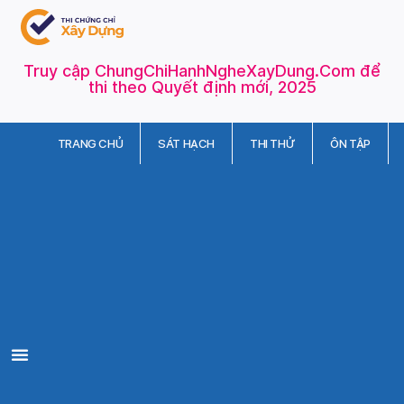
Truy cập ChungChiHanhNgheXayDung.Com để
thi theo Quyết định mới, 2025
TRANG CHỦ
SÁT HẠCH
THI THỬ
ÔN TẬP