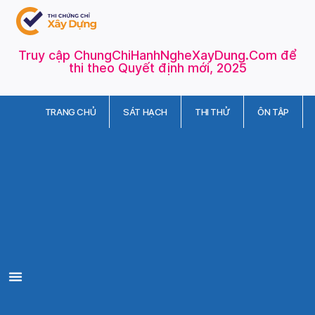
Truy cập ChungChiHanhNgheXayDung.Com để
thi theo Quyết định mới, 2025
TRANG CHỦ
SÁT HẠCH
THI THỬ
ÔN TẬP