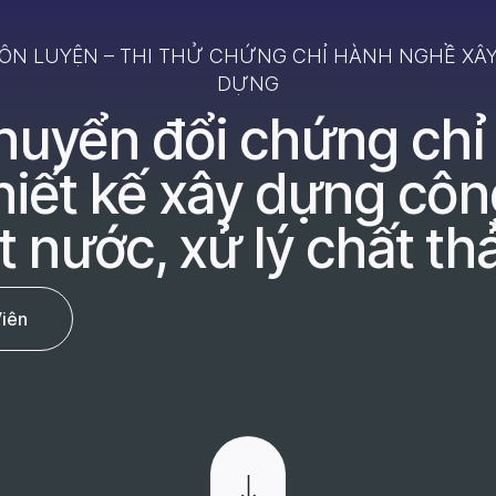
ÔN LUYỆN – THI THỬ CHỨNG CHỈ HÀNH NGHỀ XÂ
DỰNG
chuyển đổi chứng chỉ
iết kế xây dựng côn
t nước, xử lý chất thả
Viên