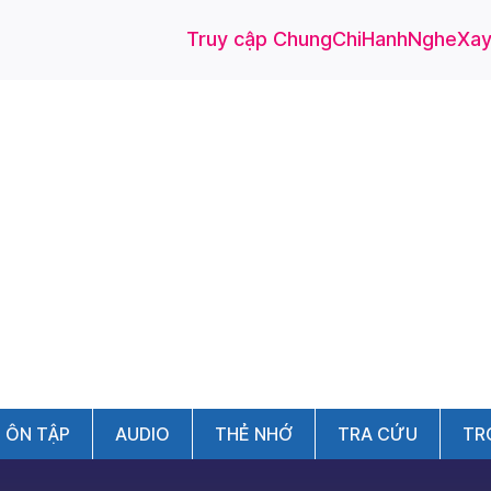
Truy cập ChungChiHanhNgheXayD
ÔN TẬP
AUDIO
THẺ NHỚ
TRA CỨU
TR