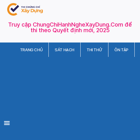
Truy cập ChungChiHanhNgheXayDung.Com để
thi theo Quyết định mới, 2025
TRANG CHỦ
SÁT HẠCH
THI THỬ
ÔN TẬP