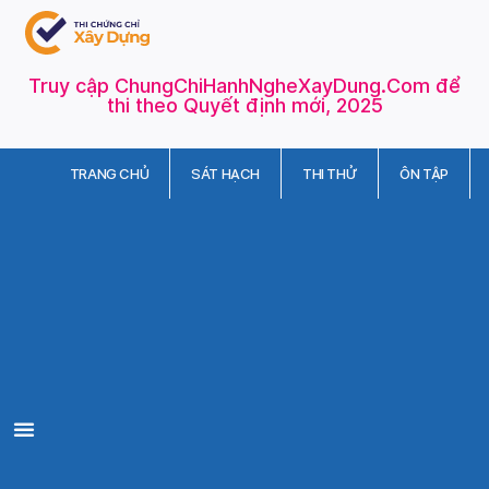
Truy cập ChungChiHanhNgheXayDung.Com để
thi theo Quyết định mới, 2025
TRANG CHỦ
SÁT HẠCH
THI THỬ
ÔN TẬP