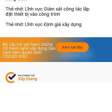
Thẻ nhớ: Lĩnh vực Giám sát công tác lắp
đặt thiết bị vào công trình
Thẻ nhớ: Lĩnh vực Định giá xây dựng
Bộ câu hỏi sát hạch chứng
Xem tại đây
chỉ hành nghề xây dựng ban
hành kèm quyết định
702/QĐ-BXD
Luyện thi - thi thử chứng chỉ hành nghề xây dựng tất cả
các lĩnh vực chuyên môn
Đề thi theo Quyết định số 702/QĐ-BXD ngày 09/6/2021
của Bộ xây dựng