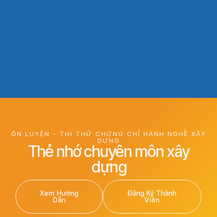
ÔN LUYỆN - THI THỬ CHỨNG CHỈ HÀNH NGHỀ XÂY
DỰNG
Thẻ nhớ chuyên môn xây
dựng
Xem Hướng
Đăng Ký Thành
Dẫn
Viên