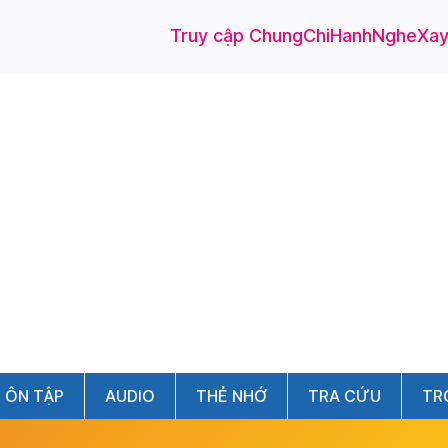
Truy cập ChungChiHanhNgheXayD
ÔN TẬP
AUDIO
THẺ NHỚ
TRA CỨU
TR