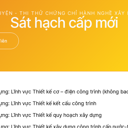
UYỆN - THI THỬ CHỨNG CHỈ HÀNH NGHỀ XÂY
Sát hạch cấp mới
Viên
ng: Lĩnh vực Thiết kế cơ – điện công trình (không b
ng: Lĩnh vực Thiết kế kết cấu công trình
ựng: Lĩnh vực Thiết kế quy hoạch xây dựng
ng: Lĩnh vực Thiết kế xây dựng công trình cấp nước-th