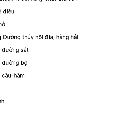
ê điều
mỏ
 Đường thủy nội địa, hàng hải
g đường sắt
ng đường bộ
ng cầu-hầm
nh