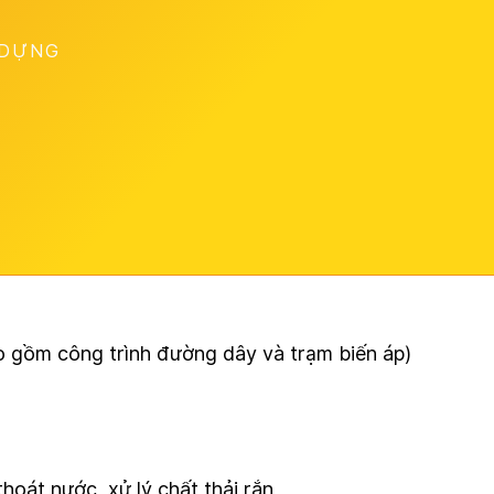
 DỰNG
ao gồm công trình đường dây và trạm biến áp)
oát nước, xử lý chất thải rắn