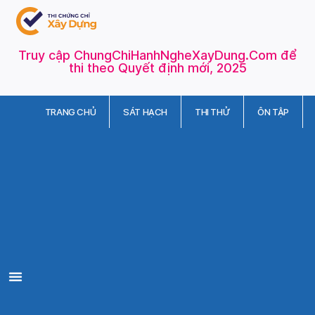
Truy cập ChungChiHanhNgheXayDung.Com để
thi theo Quyết định mới, 2025
TRANG CHỦ
SÁT HẠCH
THI THỬ
ÔN TẬP