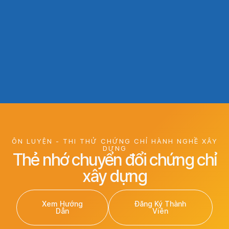
ÔN LUYỆN - THI THỬ CHỨNG CHỈ HÀNH NGHỀ XÂY
DỰNG
Thẻ nhớ chuyển đổi chứng chỉ
xây dựng
Xem Hướng
Đăng Ký Thành
Dẫn
Viên