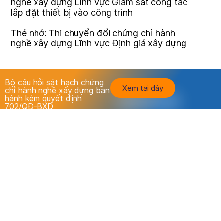
nghề xây dựng Lĩnh vực Giám sát công tác
lắp đặt thiết bị vào công trình
Thẻ nhớ: Thi chuyển đổi chứng chỉ hành
nghề xây dựng Lĩnh vực Định giá xây dựng
Bộ câu hỏi sát hạch chứng
Xem tại đây
chỉ hành nghề xây dựng ban
hành kèm quyết định
702/QĐ-BXD
Luyện thi - thi thử chứng chỉ hành nghề xây dựng tất cả
các lĩnh vực chuyên môn
Đề thi theo Quyết định số 702/QĐ-BXD ngày 09/6/2021
của Bộ xây dựng
Sát hạch
Trang cá nhân