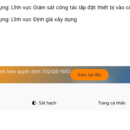
g: Lĩnh vực Giám sát công tác lắp đặt thiết bị vào c
ựng: Lĩnh vực Định giá xây dựng
hành kèm quyết định 702/QĐ-BXD
Xem tại đây
Sát hạch
Trang cá nhân
Thi thử
Thông tin
Ôn tập
Liên hệ