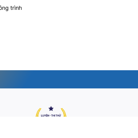
ông trình
Email: whatifego@gmail.com
Thời gian: Thứ hai-Thứ sáu