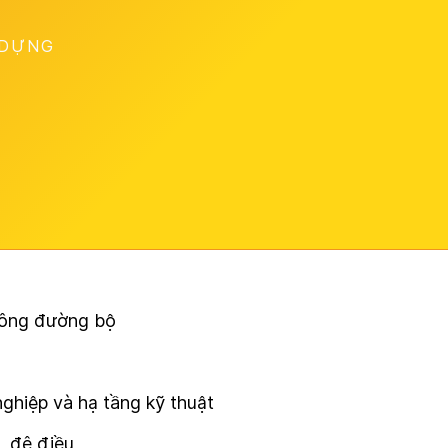
 DỰNG
thông đường bộ
ghiệp và hạ tầng kỹ thuật
, đê điều