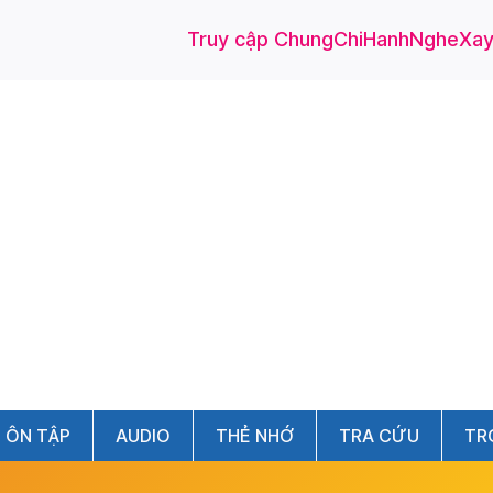
Truy cập ChungChiHanhNgheXayD
ÔN TẬP
AUDIO
THẺ NHỚ
TRA CỨU
TR