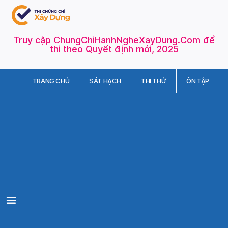
Truy cập ChungChiHanhNgheXayDung.Com để
thi theo Quyết định mới, 2025
TRANG CHỦ
SÁT HẠCH
THI THỬ
ÔN TẬP