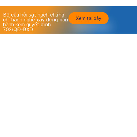
Bộ câu hỏi sát hạch chứng
Xem tại đây
chỉ hành nghề xây dựng ban
hành kèm quyết định
702/QĐ-BXD
Luyện thi - thi thử chứng chỉ hành nghề xây dựng tất cả
các lĩnh vực chuyên môn
Đề thi theo Quyết định số 702/QĐ-BXD ngày 09/6/2021
của Bộ xây dựng
Sát hạch
Trang cá nhân
Thi thử
Thông tin
Ôn tập
Liên hệ
Nghe audio
Cập nhật - Lỗi